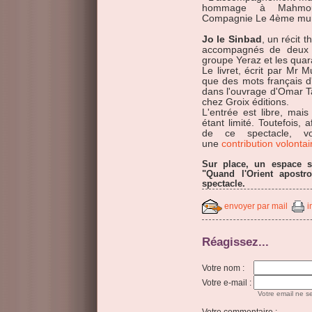
hommage à Mahmou
Compagnie Le 4ème mur,
Jo le Sinbad
, un récit 
accompagnés de deux f
groupe Yeraz et les quar
Le livret, écrit par Mr M
que des mots français d'
dans l'ouvrage d'Omar Ta
chez Groix éditions.
L'entrée est libre, mai
étant limité. Toutefois, 
de ce spectacle, vo
une
contribution volontai
Sur place, un espace se
"Quand l'Orient apostr
spectacle.
envoyer par mail
i
Réagissez...
Votre nom :
Votre e-mail :
Votre email ne se