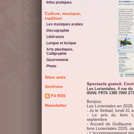
Infos pratiques
Culture, musique,
tradition
Les musiques arabes
Discographie
Littérature
Langue et lexique
Arts plastiques,
Calligraphie
Gastronomie
Photo
Sites amis
Spectacle gratuit. Con
Archives
Les Lorientales, 4 rue du
IBAN: FR76 1380 7000 273
Fil RSS
Bonjour,
Newsletter
Les Lorientales en 2026
- Jo le Sinbad, lundi 31 
- Le prix du livre L
septembre
- Accueil de Guillaume 
livre Lorientales 2025, 
- L'accompagnement musi