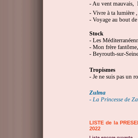
- Au vent mauvais,
- Vivre à ta lumière 
- Voyage au bout de
Stock
- Les Méditerranée
- Mon frère fantôme
- Beyrouth-sur-Sein
Tropismes
- Je ne suis pas un
Zulma
- La Princesse de Z
LISTE de la PRESELECTION pour le PRIX LORIENTALES
2022
Liste encore ouverte