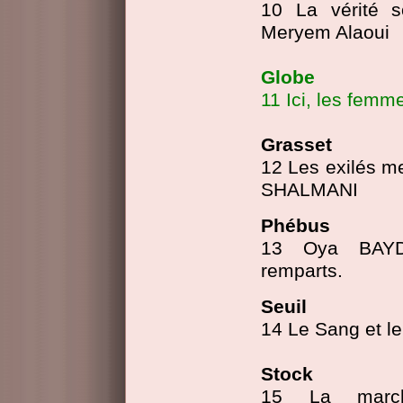
10 La vérité s
Meryem Alaoui
Globe
11
Ici, les femm
Grasset
12 Les exilés m
SHALMANI
Phébus
13 Oya BAYD
rempar
ts
.
Seuil
14 L
e Sang et l
Stock
15 La mar