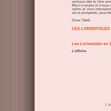
vertueux dès la 1ère anné
Merci à toutes et à tous 
naître et vivre intensém
vie et prospérité, peut-ê
Omar Taleb
LES LORIENTALES 
Les Lorientales en 
L'affiche
L'a