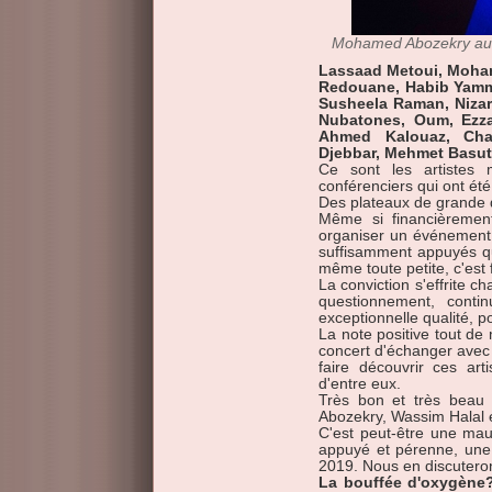
Mohamed Abozekry au de
Lassaad Metoui, Moham
Redouane, Habib Yammin
Susheela Raman, Nizar 
Nubatones, Oum, Ezz
Ahmed Kalouaz, Cha
Djebbar, Mehmet Basut
Ce sont les artistes mu
conférenciers qui ont été
Des plateaux de grande q
Même si financièremen
organiser un événement 
suffisamment appuyés qu
même toute petite, c'est
La conviction s'effrite 
questionnement, conti
exceptionnelle qualité, p
La note positive tout de
concert d'échanger avec l
faire découvrir ces art
d'entre eux.
Très bon et très beau
Abozekry, Wassim Halal 
C'est peut-être une mau
appuyé et pérenne, une s
2019. Nous en discuteron
La bouffée d'oxygène? 