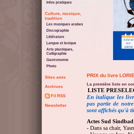
Infos pratiques
Culture, musique,
tradition
Les musiques arabes
Discographie
Littérature
Langue et lexique
Arts plastiques,
Calligraphie
Gastronomie
Photo
PRIX du livre LOR
Sites amis
La première liste en c
Archives
LISTE PRESELE
Fil RSS
En italique les liv
pas partie de notre
Newsletter
sont affichés qu'à ti
Actes Sud Sindba
- Dans sa chair,
Yas