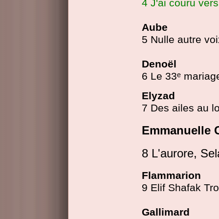
4 J'ai couru vers
Aube
5 Nulle autre vo
Denoël
6
Le 33ᵉ mariag
Elyzad
7 Des ailes au lo
Emmanuelle 
8 L'aurore, Sel
Flammarion
9
Elif Shafak
Tro
Gallimard