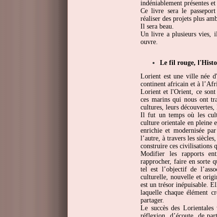
indéniablement présentes et
Ce livre sera le passeport
réaliser des projets plus amb
Il sera beau.
Un livre a plusieurs vies, il
ouvre.
Le fil rouge, l'Histo
Lorient est une ville née d
continent africain et à l’Af
Lorient et l'Orient, ce son
ces marins qui nous ont tra
cultures, leurs découvertes, 
Il fut un temps où les cul
culture orientale en pleine
enrichie et modernisée pa
l’autre, à travers les siècle
construire ces civilisations 
Modifier les rapports en
rapprocher, faire en sorte q
tel est l’objectif de l’ass
culturelle, nouvelle et orig
est un trésor inépuisable. E
laquelle chaque élément cr
partager.
Le succès des Lorientales
réflexion, d’écoute, de par