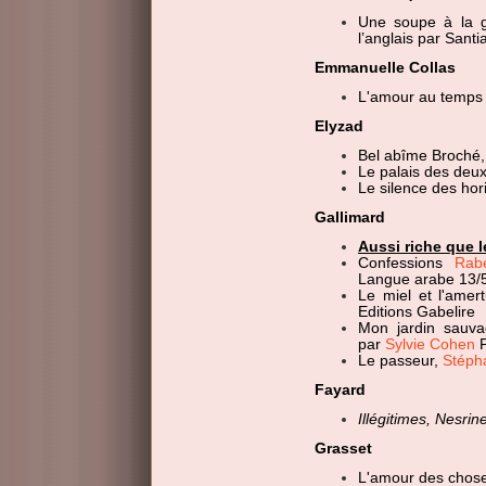
Une soupe à la 
l’anglais par Sant
Emmanuelle Collas
L'amour au temps 
Elyzad
Bel abîme Broché
Le palais des deux
Le silence des ho
Gallimard
Aussi riche que l
Confessions
Rab
Langue arabe 13/
Le miel et l'amer
Editions Gabelire
Mon jardin sauv
par
Sylvie Cohen
P
Le passeur,
Stéph
Fayard
Illégitimes, Nesrin
Grasset
L'amour des chose