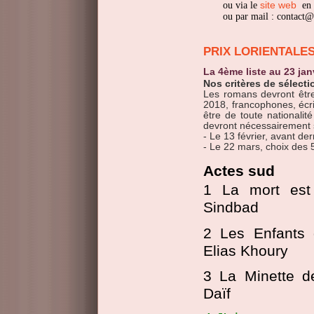
ou via le
site web
en 
ou par mail : contact@
PRIX LORIENTALES
La 4ème liste au 23 ja
Nos critères de sélecti
Les romans devront être
2018, francophones, écri
être de toute nationalité
devront nécessairement se
- Le 13 février, avant der
- Le 22 mars, choix des 5 
Actes sud
1 La mort est une corvée, Khaled Khalifa,
Sindbad
2 Les Enfants du ghetto Je m'appelle Adam
Elias Khoury
3 La Minette de Sikirida Sindbad Rachid EL-
Daïf