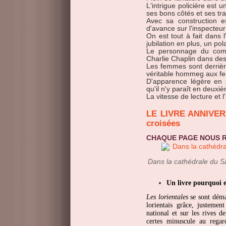
L'intrigue policière est 
ses bons côtés et ses tra
Avec sa construction es
d'avance sur l'inspecteu
On est tout à fait dans 
jubilation en plus, un pol
Le personnage du com
Charlie Chaplin dans de
Les femmes sont derrière
véritable hommeg aux 
D'apparence légère en p
qu'il n'y paraît en deuxi
La vitesse de lecture et 
LE LIVRE ANNIVERSAIRE POUR NOS 10 ANS, Mémoires
croisées
CHAQUE PAGE NOUS
Dans la cathédrale du S
Un livre pourquoi e
Les lorientales
se sont déma
lorientais grâce, justemen
national et sur les rives de
certes minuscule au rega