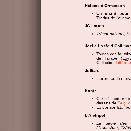
Héloîse d'Ormesson
Un chant pour
Traduit de l'allem
JC Lattes
Trésor national,
Se
Joelle Losfeld Gallima
Toutes ces foutai
de l'arabe (Égy
Collection
Littérat
Julliard
L'arbre ou la mai
Kontr
Certifié conform
dessins de
Selçuk
Le dernier Istanbu
L'Archipel
La geôle des 
(Traducteur) 12/5