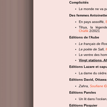
Complicités
Le monde ne va pa
Des femmes Antoinett
En pays assoiffé,
Tihya, la légend
Chafik
2/2021
Editions de l'Aube
Le français de Ros
Le poète de Safi,
Le ventre des ho
Vingt stations, 
Editions Lazare et ca
La dame du cèdre
Editions David, Ottaw
Zahra,
Soufiane
C
Editions Paroles
Un lit dans l'océ
Editions Picquier