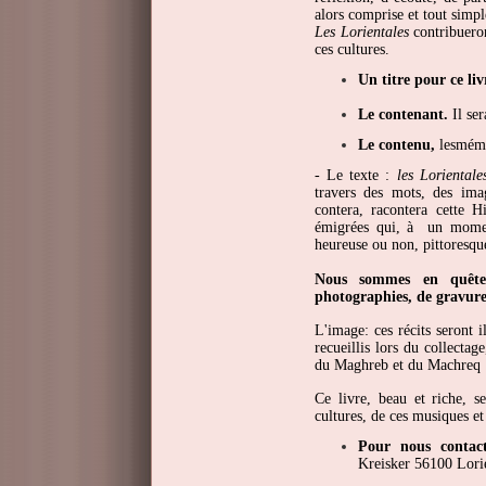
alors comprise et tout simp
Les Lorientales
contribueron
ces cultures.
Un titre pour ce 
Le contenant.
Il se
Le contenu,
lesmémo
- Le texte :
les Lorientale
travers des mots, des imag
contera, racontera cette H
émigrées qui, à un moment
heureuse ou non, pittoresque
Nous sommes en quête 
photographies, de gravures
L'image: ces récits seront 
recueillis lors du collectag
du Maghreb et du Machreq
Ce livre, beau et riche, s
cultures, de ces musiques et
Pour nous contact
Kreisker 56100 Lori