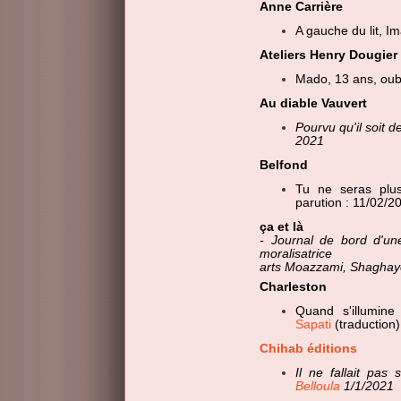
Anne Carrière
A gauche du lit, I
Ateliers Henry Dougier
Mado, 13 ans, oubli
Au diable Vauvert
Pourvu qu'il soit
2021
Belfond
Tu ne seras pl
parution : 11/02/2
ça et là
- Journal de bord d'une
moralisatrice
arts Moazzami, Shaghay
Charleston
Quand s'illumine
Sapati
(traduction
Chihab éditions
Il ne fallait pa
Belloula
1/1/2021