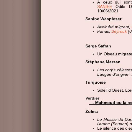
À ceux qui sont
SANIEE
Odile DE
10/06/2021
Sabine Wespieser
Avoir été migrant,
Parias,
Beyrouk
(0
Serge Safran
Un Oiseau migrateu
Stéphane Marsan
Les corps céleste
Langue d'origine 
Turquoise
Soleil d'Ouest, L
Verdier
- Mahmoud ou la
mo
Zulma
Le Messie du Dar
l’arabe (Soudan) p
Le silence des die