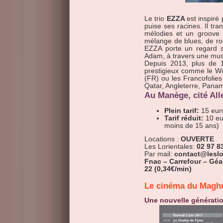
Le trio
EZZA
est inspiré 
puise ses racines. Il t
mélodies et un groove 
mélange de blues, de roc
EZZA porte un regard s
Adam, à travers une mus
Depuis 2013, plus de 1
prestigieux comme le Wo
(FR) ou les Francofolies
Qatar, Angleterre, Panama,
Au Manège, cité All
Plein tarif:
15 eur
Tarif réduit:
10 eu
moins de 15 ans)
Locations :
OUVERTE
Les Lorientales:
02 97 8
Par mail:
contact@leslo
Fnac – Carrefour – Gé
22 (0,34€/min)
Le cinéma du Magh
Une nouvelle générati