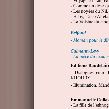
- Voyage en Iran,
N
- Comme un désir q
- Les noyées du Ni
- Hâpy, Taleb Alrefa
- La Voisine du cin
Belfond
- Maman pour le dî
Calmann-Levy
- La nièce du taxide
Editions Baudelai
- Dialogues entre
KHOURY
- Illumination, M
Emmanuelle Colla
- La fille de l’eth