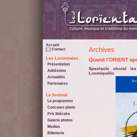
Accueil
Archives
Contact
Les Lorientales
Quand l'ORIENT a
Présentation
Spectacle choral les 30 septembre et 1er octobre 2023 à
Adhésions
Locmiquélic
Actualités
Partenaires
Le festival
Le programme
Concours photo
Prix littéraire
Galerie photos
Medias
Billetterie