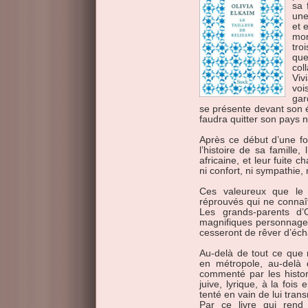
sa 
une
et 
mor
tro
que
col
Viv
voi
gar
se présente devant son é
faudra quitter son pays 
Après ce début d’une fol
l’histoire de sa famille,
africaine, et leur fuite 
ni confort, ni sympathie
Ces valeureux que le 
réprouvés qui ne connaî
Les grands-parents d’
magnifiques personnages
cesseront de rêver d’éch
Au-delà de tout ce que 
en métropole, au-delà d
commenté par les histori
juive, lyrique, à la foi
tenté en vain de lui tran
Par ce livre qui ren