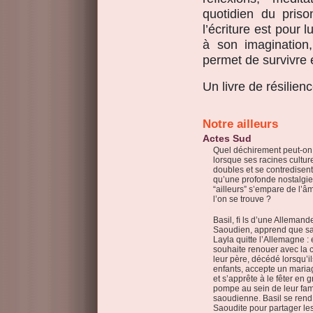
quotidien du priso
l’écriture est pour l
à son imagination
permet de survivre e
Un livre de résilien
Notre ailleurs
Actes Sud
Quel déchirement peut-on 
lorsque ses racines cultur
doubles et se contredisent
qu’une profonde nostalgie
“ailleurs” s’empare de l’
l’on se trouve ?
Basil, ﬁ ls d’une Allemand
Saoudien, apprend que s
Layla quitte l’Allemagne : 
souhaite renouer avec la c
leur père, décédé lorsqu’il
enfants, accepte un maria
et s’apprête à le fêter en 
pompe au sein de leur fam
saoudienne. Basil se rend
Saoudite pour partager le