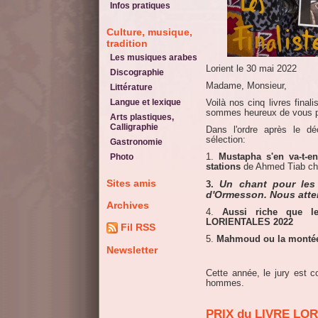
Infos pratiques
Culture, musique,
tradition
Les musiques arabes
Lorient le 30 mai 2022
Discographie
Madame, Monsieur,
Littérature
Langue et lexique
Voilà nos cinq livres final
sommes heureux de vous p
Arts plastiques,
Calligraphie
Dans l'ordre après le d
sélection:
Gastronomie
Photo
1.
Mustapha s'en va-t-en
stations
de Ahmed Tiab che
Sites amis
Un chant pour les
3.
d'Ormesson. Nous att
Archives
4.
Aussi riche que l
LORIENTALES 2022
Fil RSS
5.
Mahmoud ou la montée
Newsletter
Cette année, le jury est 
hommes.
PRIX du LIVRE LO