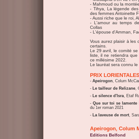
- Mahmoud ou la montée
- Tihya, La légende des
des femmes Antoinette 
- Aussi riche que le roi,
- L'amour au temps d
Collas
- L'épouse d'Amman, F
Vous aurez plaisir à les
certains.
Le 29 avril, le comité se
liste, il ne retiendra qu
ce millésime 2022.
Le lauréat sera connu le
PRIX LORIENTALE
-
Apeirogon
, Colum McCan
-
Le tailleur de Relizane
, 
-
Le silence d'Isra
, Etaf R
-
Que sur toi se lamente 
du 1er roman 2021
-
La laveuse de mort
, Sa
Apeirogon, Colum
Editions Belfond