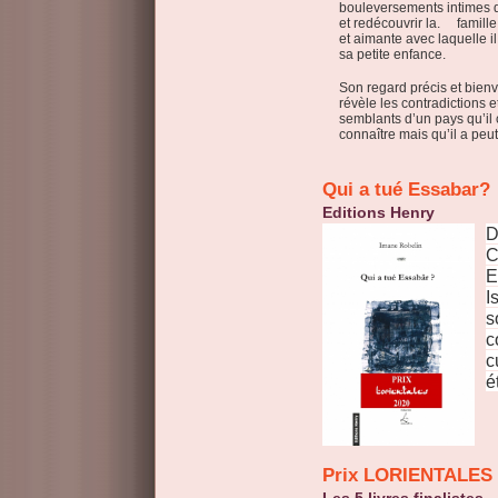
bouleversements intimes 
et redécouvrir la. famille
et aimante avec laquelle i
sa petite enfance.
Son regard précis et bienv
révèle les contradictions e
semblants d’un pays qu’il 
connaître mais qu’il a peut
Qui a tué Essabar?
Editions Henry
D
C
E
I
s
c
c
é
Prix LORIENTALES