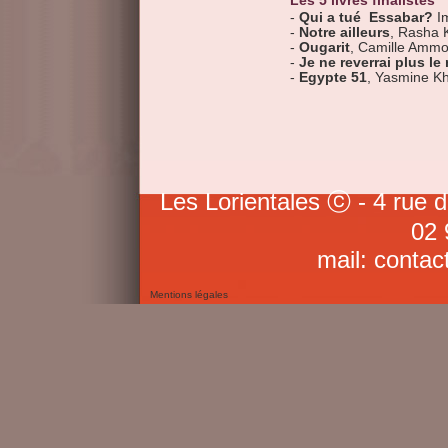
Les 5 livres finalistes
-
Qui a tué Essabar?
I
-
Notre ailleurs
, Rasha 
-
Ougarit
, Camille Ammo
-
Je ne reverrai plus l
-
Egypte 51
, Yasmine Kh
Les Lorientales ⓒ - 4 rue 
02 
mail: contac
Mentions légales