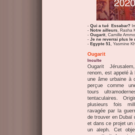
-
Qui a tué Essabar?
I
-
Notre ailleurs
, Rasha 
-
Ougarit
, Camille Ammo
-
Je ne reverrai plus l
-
Egypte 51
, Yasmine Kh
Ougarit
Inculte
Ougarit Jérusalem
renom, est appelé à 
une âme urbaine à c
perçue comme une 
tours ultramoderne
tentaculaires. Origi
plusieurs fois mill
ravagée par la guerr
de trouver en Dubaï un
et dans ce projet un
un aleph. Cet obje