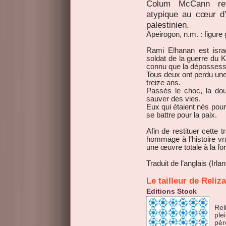
Colum McCann re
atypique au cœur d’u
palestinien.
Apeirogon, n.m. : figure
Rami Elhanan est israé
soldat de la guerre du K
connu que la dépossessio
Tous deux ont perdu une f
treize ans.
Passés le choc, la doule
sauver des vies.
Eux qui étaient nés pour 
se battre pour la paix.
Afin de restituer cette t
hommage à l’histoire vr
une œuvre totale à la fo
Traduit de l’anglais (Ir
Le tailleur de Reli
Editions Stock
Rel
ple
pèr