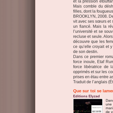
et la pression étouffa
Mais comble du désh
filles, dont la fougu
BROOKLYN, 2008. Deya,
vit avec ses sœurs et 
un fiancé. Mais la ré
l’université et se so
recluse et seule. Alor
découvre que les femm
ce qu’elle croyait et 
de son destin.
Dans ce premier roma
force inouïe, Etaf Ru
force libératrice de l
opprimés et sur les co
prises en étau entre as
Traduit de l’anglais (
É
Que sur toi se lam
Editions Elyzad
Dans
une 
mari
de v