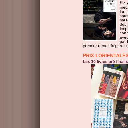
fill
méca
fami
sou
méso
des
Insp
conn
avec
par 
premier roman fulgurant, 
PRIX LORIENTALES
Les 10 livres pré finali