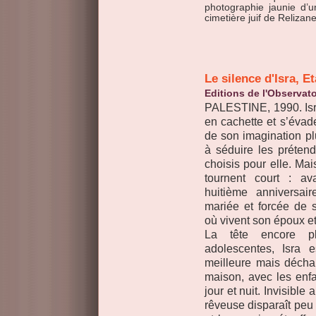
photographie jaunie d’u
cimetière juif de Relizan
Le silence d'Isra, 
Editions de l'Observato
PALESTINE, 1990. Isra
en cachette et s’éva
de son imagination pl
à séduire les préten
choisis pour elle. Mai
tournent court : a
huitième anniversair
mariée et forcée de s
où vivent son époux et
La tête encore p
adolescentes, Isra 
meilleure mais déchan
maison, avec les enfan
jour et nuit. Invisible
rêveuse disparaît peu 