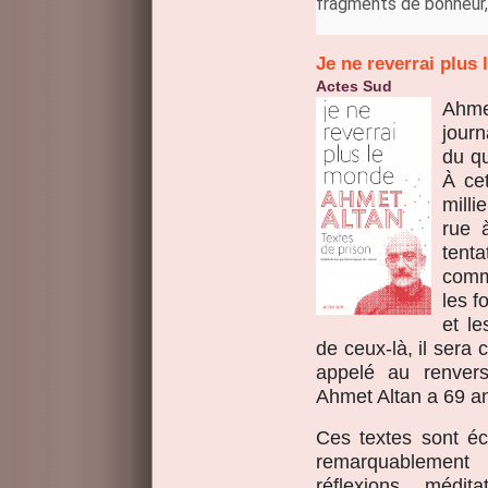
fragments de bonheur, 
Je ne reverrai plus
Actes Sud
Ahme
journ
du q
À ce
mill
rue 
tent
comm
les f
et le
de ceux-là, il sera
appelé au renver
Ahmet Altan a 69 a
Ces textes sont éc
remarquablement m
réﬂexions, médit