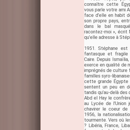
connaître cette Égy
vous parle votre ami A
face d’elle en habit 
son propre pays, en
dans le bal masqué 
racontez-moi », écrit
qu’elle adresse à Stép
1951. Stéphane est
fantasque et fragile
Caire. Depuis Ismaïlia,
exerce en qualité de mé
imprégnés de culture 
familles syro-libanais
cette grande Égypte 
sentent un peu en deh
tandis qu’au-delà des 
Abd el Hay le confrèr
au Lycée de l’Union 
chavirer le coeur de 
1956, la nationalisat
tourmente. Vers où les
? Libéria, France, Lib