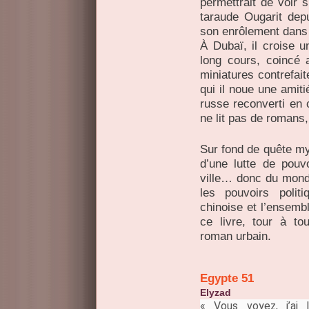
permettrait de voir 
taraude Ougarit depu
son enrôlement dans 
À Dubaï, il croise un
long cours, coincé 
miniatures contrefai
qui il noue une amit
russe reconverti en c
ne lit pas de romans,
Sur fond de quête mys
d’une lutte de pouv
ville… donc du monde
les pouvoirs polit
chinoise et l’ensem
ce livre, tour à to
roman urbain.
Egypte 51
Elyzad
« Vous voyez, j’ai 