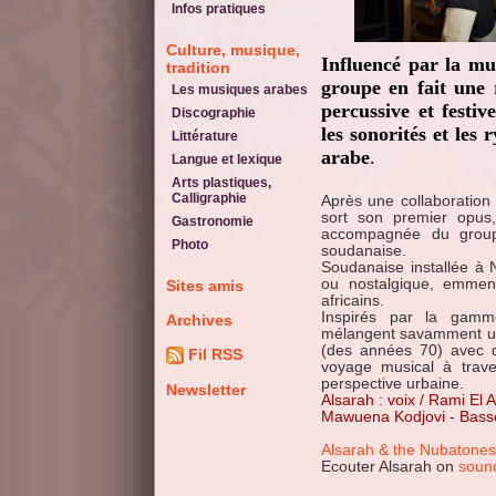
Infos pratiques
Culture, musique,
Influencé par la mu
tradition
groupe en fait une 
Les musiques arabes
percussive et festiv
Discographie
les sonorités et les
Littérature
arabe
.
Langue et lexique
Arts plastiques,
Calligraphie
Après une collaboration
sort son premier opu
Gastronomie
accompagnée du group
Photo
soudanaise.
Soudanaise installée à 
ou nostalgique, emmen
Sites amis
africains.
Inspirés par la gamm
Archives
mélangent savamment un
(des années 70) avec du
Fil RSS
voyage musical à traver
perspective urbaine.
Newsletter
Alsarah : voix / Rami El 
Mawuena Kodjovi - Bass
Alsarah & the Nubatones
Ecouter Alsarah on
soun