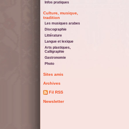
Infos pratiques
Culture, musique,
tradition
Les musiques arabes
Discographie
Littérature
Langue et lexique
Arts plastiques,
Calligraphie
Gastronomie
Photo
Sites amis
Archives
Fil RSS
Newsletter