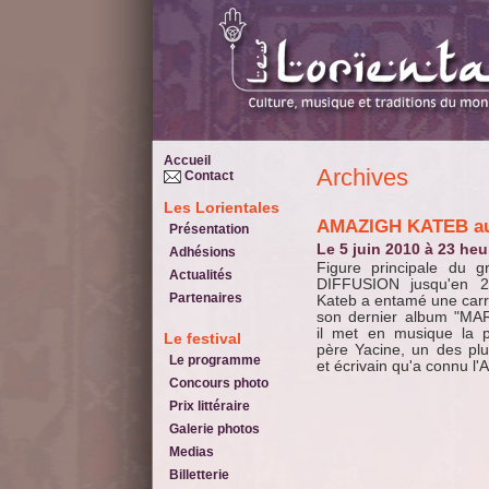
Accueil
Archives
Contact
Les Lorientales
AMAZIGH KATEB a
Présentation
le 5 juin 2010 à 23 he
Adhésions
Figure principale du
Actualités
DIFFUSION jusqu'en 2
Partenaires
Kateb a entamé une carri
son dernier album "M
il met en musique la 
Le festival
père Yacine, un des pl
Le programme
et écrivain qu'a connu l'A
Concours photo
Prix littéraire
Galerie photos
Medias
Billetterie