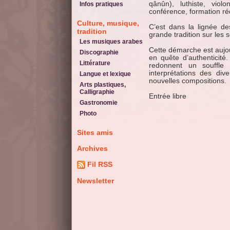
qânûn), luthiste, viol
Infos pratiques
conférence, formation ré
Culture, musique,
C’est dans la lignée de
tradition
grande tradition sur les 
Les musiques arabes
Cette démarche est aujou
Discographie
en quête d’authenticit
Littérature
redonnent un souffle
interprétations des div
Langue et lexique
nouvelles compositions.
Arts plastiques,
Calligraphie
Entrée libre
Gastronomie
Photo
Sites amis
Archives
Fil RSS
Newsletter