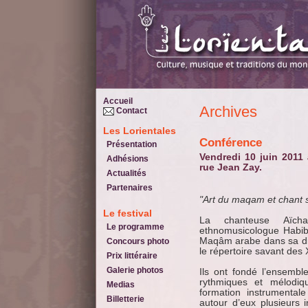
Accueil
Archives
Contact
Les Lorientales
Conférence
Présentation
Vendredi 10 juin 2011 à 16h00, amphithéâtre GIM, IUT de Lorient,
Adhésions
rue Jean Zay.
Actualités
Partenaires
"Art du maqam et chant 
Le festival
La chanteuse Aïch
Le programme
ethnomusicologue Habib
Maqâm arabe dans sa dime
Concours photo
le répertoire savant des 
Prix littéraire
Galerie photos
Ils ont fondé l’ensembl
rythmiques et mélodiqu
Medias
formation instrumentale
Billetterie
autour d’eux plusieurs i