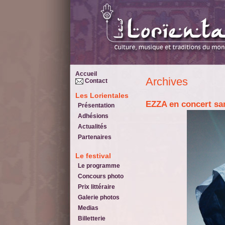
Accueil
Archives
Contact
Les Lorientales
EZZA en concert s
Présentation
Adhésions
Actualités
Partenaires
Le festival
Le programme
Concours photo
Prix littéraire
Galerie photos
Medias
Billetterie