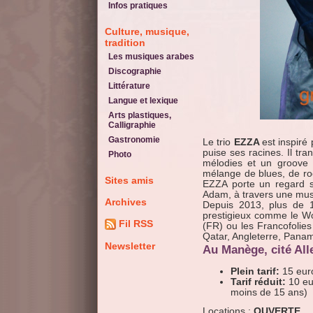
Infos pratiques
Culture, musique,
tradition
Les musiques arabes
Discographie
Littérature
Langue et lexique
Arts plastiques,
Calligraphie
Gastronomie
Le trio
EZZA
est inspiré 
puise ses racines. Il t
Photo
mélodies et un groove 
mélange de blues, de roc
Sites amis
EZZA porte un regard s
Adam, à travers une mus
Archives
Depuis 2013, plus de 1
prestigieux comme le Wo
Fil RSS
(FR) ou les Francofolies
Qatar, Angleterre, Panama,
Newsletter
Au Manège, cité All
Plein tarif:
15 eur
Tarif réduit:
10 eu
moins de 15 ans)
Locations :
OUVERTE