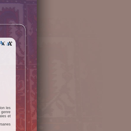
lon les
. genre
ales et
ersanes