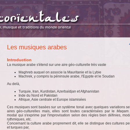
Les musiques arabes
Introduction
La musique arabe s'étend sur une aire géo-culturelle très vaste
Maghreb auquel on associe la Mauritanie et la Lybie
Machrek, y compris la péninsule arabe, l'Egypte et le Soudan
Au delà,
Turquie, Iran, Kurdistan, Azerbaïdjan et Afghanistan
Inde du Nord et Pakistan
Afrique, Asie centrale et Europe islamisées
Ces musiques sont basées sur un système tonal avec quelques variations se
aires géo-culturelles mais, elles sont toutes caractérisées par le
Maqam
modal qui s'exprime par l'improvisation selon des règles bien définies, mod
rythmiques, etc.
Concernant la culture arabe proprement dit, elle se distingue des cultures p
et turques par,