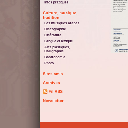
Infos pratiques
Culture, musique,
tradition
Les musiques arabes
Discographie
Littérature
Langue et lexique
Arts plastiques,
Calligraphie
Gastronomie
Photo
Sites amis
Archives
Fil RSS
Newsletter