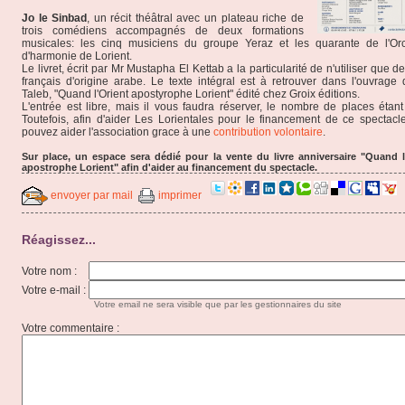
Jo le Sinbad
, un récit théâtral avec un plateau riche de
trois comédiens accompagnés de deux formations
musicales: les cinq musiciens du groupe Yeraz et les quarante de l'Orc
d'harmonie de Lorient.
Le livret, écrit par Mr Mustapha El Kettab a la particularité de n'utiliser que d
français d'origine arabe. Le texte intégral est à retrouver dans l'ouvrage
Taleb, "Quand l'Orient apostyrophe Lorient" édité chez Groix éditions.
L'entrée est libre, mais il vous faudra réserver, le nombre de places étant 
Toutefois, afin d'aider Les Lorientales pour le financement de ce spectacl
pouvez aider l'association grace à une
contribution volontaire
.
Sur place, un espace sera dédié pour la vente du livre anniversaire "Quand l
apostrophe Lorient" afin d'aider au financement du spectacle.
envoyer par mail
imprimer
Réagissez...
Votre nom :
Votre e-mail :
Votre email ne sera visible que par les gestionnaires du site
Votre commentaire :