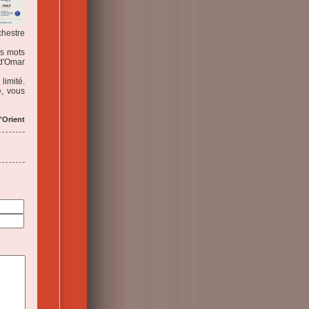
hestre
es mots
 d'Omar
limité.
e, vous
'Orient