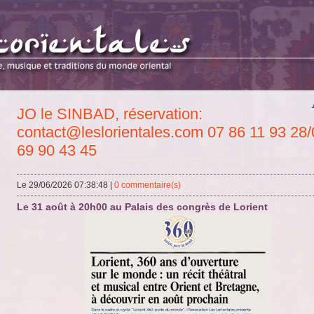
JO le SINBAD, réservation:
contact@leslorientales.com 07 86 11 93 28/
69 90 43 45
Le 29/06/2026 07:38:48
|
0 commentaire(s)
Le 31 août à 20h00 au Palais des congrès de Lorient