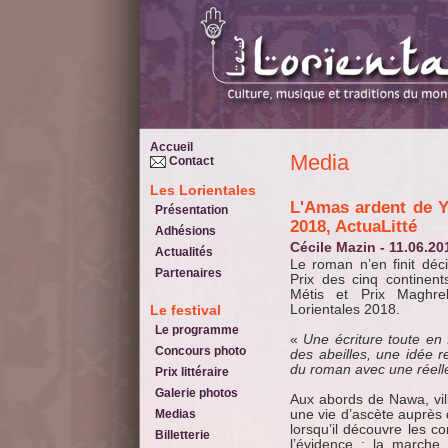
Accueil
Media
Contact
Les Lorientales
L'Amas ardent de Yamen Manai reçoit le Prix Lorientales
Présentation
2018, ActuaLitté
Adhésions
Cécile Mazin - 11.06.20
Actualités
Le roman n’en finit déc
Partenaires
Prix des cinq contine
Métis et Prix Maghre
Le festival
Lorientales 2018.
Le programme
«
Une écriture toute en 
Concours photo
des abeilles, une idée 
du roman avec une réell
Prix littéraire
Galerie photos
Aux abords de Nawa, vill
Medias
une vie d’ascète auprès de
lorsqu’il découvre les co
Billetterie
l’évidence : la marche