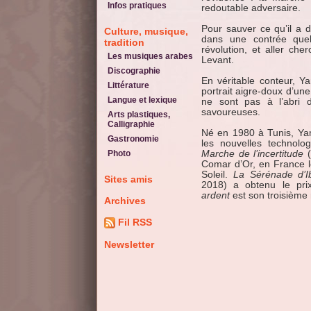
Infos pratiques
redoutable adversaire.
Pour sauver ce qu’il a d
Culture, musique,
dans une contrée que
tradition
révolution, et aller che
Les musiques arabes
Levant.
Discographie
En véritable conteur, Y
Littérature
portrait aigre-doux d’une
Langue et lexique
ne sont pas à l’abri
savoureuses.
Arts plastiques,
Calligraphie
Né en 1980 à Tunis, Yame
Gastronomie
les nouvelles technolo
Photo
Marche de l’incertitude
(
Comar d’Or, en France 
Soleil.
La Sérénade d’I
Sites amis
2018) a obtenu le prix
ardent
est son troisième
Archives
Fil RSS
Newsletter