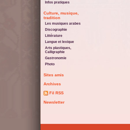
Infos pratiques
Culture, musique,
tradition
Les musiques arabes
Discographie
Littérature
Langue et lexique
Arts plastiques,
Calligraphie
Gastronomie
Photo
Sites amis
Archives
Fil RSS
Newsletter