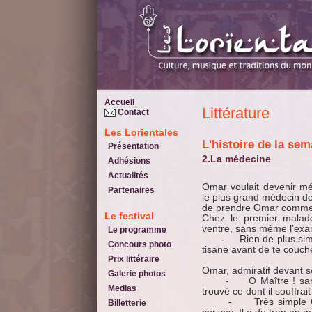
Accueil
Littérature
Contact
Les Lorientales
L'histoire de la se
Présentation
2.La médecine
Adhésions
Actualités
Omar voulait devenir méd
Partenaires
le plus grand médecin de 
de prendre Omar comme st
Le festival
Chez le premier malade
ventre, sans même l’exami
Le programme
- Rien de plus simple
Concours photo
tisane avant de te couch
Prix littéraire
Omar, admiratif devant s
Galerie photos
- O Maître ! sans lui
Medias
trouvé ce dont il souffrait
- Très simple Omar,
Billetterie