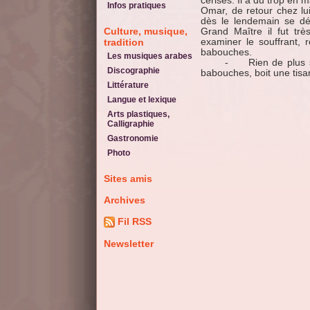
cerises. Il a du trop en 
Infos pratiques
Omar, de retour chez lui
dès le lendemain se déc
Culture, musique,
Grand Maître il fut très
tradition
examiner le souffrant, r
babouches.
Les musiques arabes
- Rien de plus simpl
Discographie
babouches, boit une tisa
Littérature
Langue et lexique
Arts plastiques,
Calligraphie
Gastronomie
Photo
Sites amis
Archives
Fil RSS
Newsletter