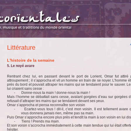
Littérature
L'histoire de la semaine
5. Le noyé avare
Rentrant chez lui, en passant devant le port de Lorient, Omar fut attiré
attroupement ; il s’approcha et vit un homme en train de se noyer. L'homme éta
près du bord et pouvait attraper les mains qui se tendaient pour le sauver. L
lui criaient sans cesse :
-
Donne-nous ta main ! donne-nous ta main !
Mais l’homme se débattait sans cesse, avalant gorgées d’eau sur gorgées d’
refusait d’attraper les mains qui se tendaient devant ses yeux.
Omar s’approcha et pensa reconnaître son voisin
-
Ecartez-vous tous ! dit-il, c’est mon voisin. Il est tellement avare q
vous donnera jamais rien, même pas sa main.
Puis Omar s’approcha encore plus près et tendit la main à son voisin en lui dis
-
Tiens ! Prends ma main.
Et son voisin s’accrocha immédiatement à cette main tendue qui lui était offert
hésiter.