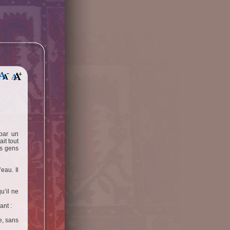
 par un
it tout
es gens
eau. Il
u’il ne
ant :
e, sans