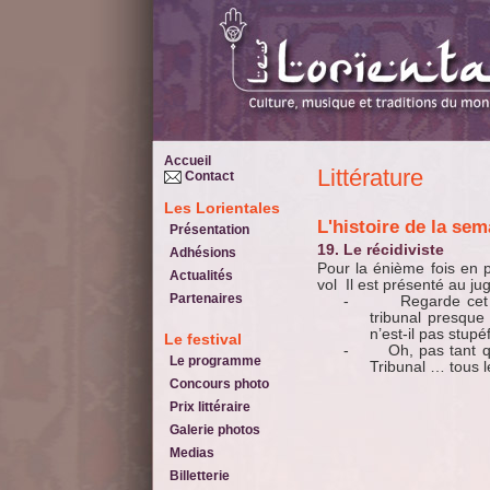
Accueil
Littérature
Contact
Les Lorientales
L'histoire de la se
Présentation
19. Le récidiviste
Adhésions
Pour la énième fois en
Actualités
vol
Il est présenté au j
Partenaires
-
Regarde cet 
tribunal presque
n’est-il pas stupé
Le festival
-
Oh, pas tant q
Le programme
Tribunal … tous le
Concours photo
Prix littéraire
Galerie photos
Medias
Billetterie