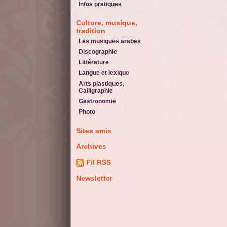
Infos pratiques
Culture, musique,
tradition
Les musiques arabes
Discographie
Littérature
Langue et lexique
Arts plastiques,
Calligraphie
Gastronomie
Photo
Sites amis
Archives
Fil RSS
Newsletter