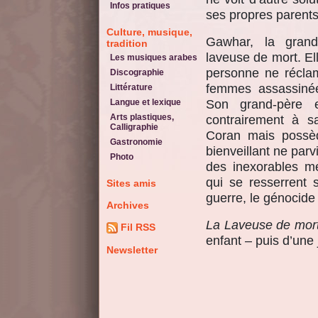
Infos pratiques
ses propres parents
Culture, musique,
Gawhar, la grand
tradition
laveuse de mort. E
Les musiques arabes
personne ne réclam
Discographie
femmes assassinée
Littérature
Son grand-père e
Langue et lexique
Arts plastiques,
contrairement à s
Calligraphie
Coran mais possèd
Gastronomie
bienveillant ne par
Photo
des inexorables m
qui se resserrent 
Sites amis
guerre, le génocide 
Archives
La Laveuse de mor
Fil RSS
enfant – puis d’une
Newsletter