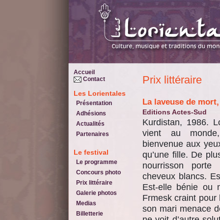
Accueil
Prix littéraire
Contact
Les Lorientales
La laveuse de mort
Présentation
Editions Actes-Sud
Adhésions
Kurdistan, 1986. L
Actualités
vient au monde,
Partenaires
bienvenue aux yeux
Le festival
qu’une ﬁlle. De pl
Le programme
nourrisson porte
Concours photo
cheveux blancs. Es
Prix littéraire
Est-elle bénie ou
Galerie photos
Frmesk craint pour 
Medias
son mari menace de 
Billetterie
ne voit d’autre sol