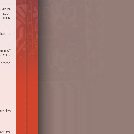
, entre
ination
 fameux
bien de
 gamme*
ervalle
 gamme
ême des
ave est