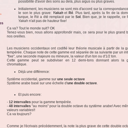
possibilité d'avoir des sons au delà, plus aigus ou plus graves.
Initialement, les musiciens se sont mis d'accord sur la correspondance
,
le son le plus grave:
Yakah
et
Ré
. Plus tard, après la fin de la dom
turque, le Ré a été remplacé par le
Sol
. Bien que, je le rappelle, ce
Yakah
n'ait pas de hauteur fixe!
es
Ca va? Tout le monde suit? OK
Tenez-vous bien, nous allons approfondir mais, ce sera pour le plus grand 
nos oreilles.
Les musiciens occidentaux ont codifié leur théorie musicale à partir de la
tempérée. Chaque note de cette gamme est séparée de sa suivante par un int
"fixe", une seconde majeure ou mineure, la valeur d'un ton ou d'1/2 ton.
Cette gamme peut se subdiviser en 12 demi-tons donnant alors la
chromatique.
Déjà une différence:
Système occidental, gamme sur
une seule octave
Système arabe basé sur une échelle d'
une double octave
.
Et puis encore:
-
12 intervalles
pour la gamme tempérée.
-
48 intervalles
"au moins" pour la double octave du système arabe! Avec m
valeurs variables!!
Ca va toujours?
Comme je l'écrivais précédemment, la note la plus grave de cette double oct