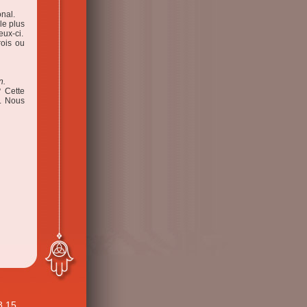
nal.
le plus
ux-ci.
rois ou
n
.
é?
Cette
. Nous
8 15