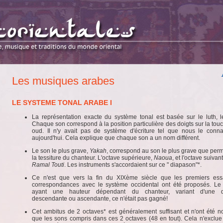
Les musiques arabes
LE SYSTEME TONAL ARABE I
La représentation exacte du système tonal est basée sur le luth, 
Chaque son correspond à la position particulière des doigts sur la tou
oud. Il n'y avait pas de système d'écriture tel que nous le conn
aujourd'hui. Cela explique que chaque son a un nom différent.
Le son le plus grave,
Yakah
, correspond au son le plus grave que perm
la tessiture du chanteur. L'octave supérieure,
Naoua
, et l'octave suivan
Ramal Touti
. Les instruments s'accordaient sur ce " diapason"*.
Ce n'est que vers la fin du XIXème siècle que les premiers ess
correspondances avec le système occidental ont été proposés. L
ayant une hauteur dépendant du chanteur, variant d'une q
descendante ou ascendante, ce n'était pas gagné!
Cet ambitus de 2 octaves* est généralement suffisant et n'ont été
que les sons compris dans ces 2 octaves (48 en tout). Cela n'exclue