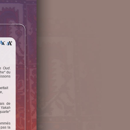
le
Oud
.
che* du
aissons
ettait
te,
ais de
e
Yakah
uarte*
 nommés
 pas la