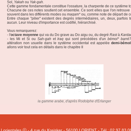
Sol,
Yakah
ou
Yak-gah.
Cette gamme fondamentale constitue l'ossature, la charpente de ce système to
Chacune de ces notes soutient cet ensemble. Ce sont elles que l'on retrouve 
souvent dans les différents modes ou
maqam*
ou, comme note de départ de ce
Entre chaque "pilier" existent des degrés intermédiaires, un, deux, parfois t
aucun. Leur niveau d'importance est codifié, hiérarchisé.
Vous remarquerez:
- l'
octave moyenne
qui va du Do grave au Do aigu ou, du degré
Rast
à
Karda
- les Mi et Si ou
Sah-gah
et
Iraq
qui sont précédées d'un
bémol* barr
altération non usuelle dans le système occidental est appelée
demi-bémol
allons voir tout cela en détails dans le chapitre II
la gamme arabe, d'après Rodolphe d'Erlanger
 Lorientales ⓒ - 4 rue du Kreisker - 56100 LORIENT - Tél : 02 97 83 0