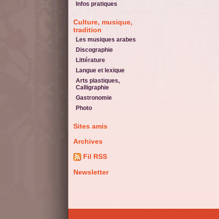
Infos pratiques
Culture, musique,
tradition
Les musiques arabes
Discographie
Littérature
Langue et lexique
Arts plastiques,
Calligraphie
Gastronomie
Photo
Sites amis
Archives
Fil RSS
Newsletter