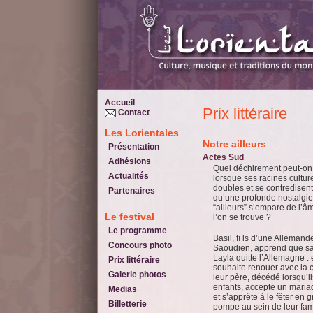
Accueil
Prix littéraire
Contact
Les Lorientales
Notre ailleurs
Présentation
Actes Sud
Adhésions
Quel déchirement peut-on 
Actualités
lorsque ses racines cultur
doubles et se contredisent
Partenaires
qu’une profonde nostalgie
“ailleurs” s’empare de l’
Le festival
l’on se trouve ?
Le programme
Basil, ﬁ ls d’une Allemand
Concours photo
Saoudien, apprend que s
Layla quitte l’Allemagne : 
Prix littéraire
souhaite renouer avec la c
Galerie photos
leur père, décédé lorsqu’il
enfants, accepte un maria
Medias
et s’apprête à le fêter en 
Billetterie
pompe au sein de leur fam