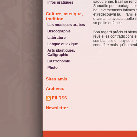
saoudienne. Basil se rend
Infos pratiques
Saoudite pour partager le
bouleversements intimes 
Culture, musique,
et redécouvrir la. famille
tradition
et aimante avec laquelle i
sa petite enfance.
Les musiques arabes
Discographie
Son regard précis et bienv
révèle les contradictions e
Littérature
semblants d’un pays qu’il 
Langue et lexique
connaître mais qu’il a peut
Arts plastiques,
Calligraphie
Gastronomie
Photo
Sites amis
Archives
Fil RSS
Newsletter