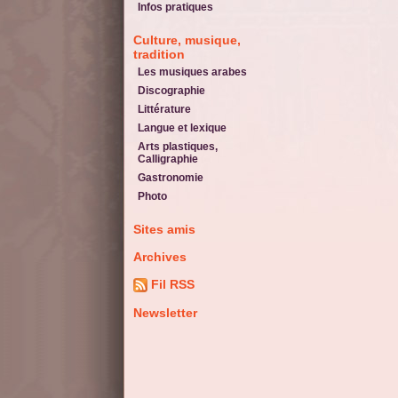
Infos pratiques
Culture, musique,
tradition
Les musiques arabes
Discographie
Littérature
Langue et lexique
Arts plastiques,
Calligraphie
Gastronomie
Photo
Sites amis
Archives
Fil RSS
Newsletter