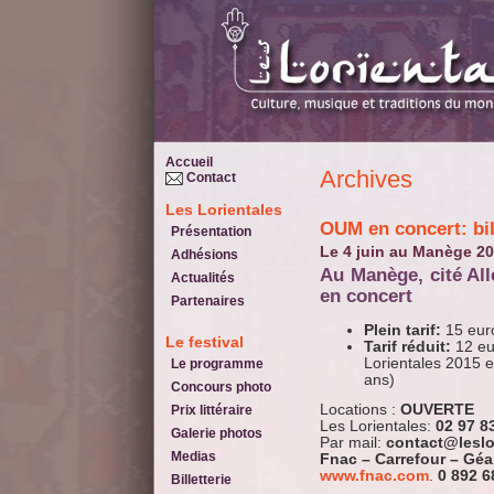
Accueil
Archives
Contact
Les Lorientales
OUM en concert: bil
Présentation
Le 4 juin au Manège 2
Adhésions
Au Manège, cité Allende, Lorient: OUM
Actualités
en concert
Partenaires
Plein tarif:
15 eur
Le festival
Tarif réduit:
12 eu
Lorientales 2015 
Le programme
ans)
Concours photo
Locations :
OUVERTE
Prix littéraire
Les Lorientales:
02 97 8
Galerie photos
Par mail:
contact@leslo
Medias
Fnac – Carrefour – Géa
www.fnac.com
.
0 892 6
Billetterie