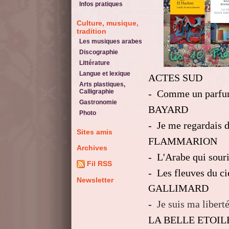
Infos pratiques
Culture, musique,
tradition
Les musiques arabes
Discographie
Littérature
Langue et lexique
ACTES SUD
Arts plastiques,
- Comme un parfu
Calligraphie
Gastronomie
BAYARD
Photo
- Je me regardais 
Sites amis
FLAMMARION
Archives
-
L'Arabe qui souri
Fil RSS
-
Les fleuves du ci
Newsletter
GALLIMARD
-
Je suis ma liberté
LA BELLE ETOIL