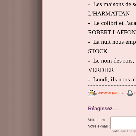
- Les maisons de s
L'HARMATTAN
- Le colibri et l'ac
ROBERT LAFFO
-
La nuit nous emp
STOCK
-
Le nom des rois,
VERDIER
- Lundi, ils nous 
envoyer par mail
i
Réagissez...
Votre nom :
Votre e-mail :
Votre email ne se