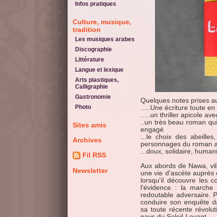
Infos pratiques
Culture, musique,
tradition
Les musiques arabes
Discographie
Littérature
Langue et lexique
Arts plastiques,
Calligraphie
Gastronomie
Quelques notes prises au
Photo
.....Une écriture toute en
.....un thriller apicole 
..un très beau roman qui 
Sites amis
engagé
...le choix des abeille
Archives
personnages du roman av
...doux, solidaire, human
Fil RSS
Aux abords de Nawa, vill
Newsletter
une vie d'ascète auprès de
lorsqu'il découvre les co
l'évidence : la marche
redoutable adversaire. Po
conduire son enquête 
sa toute récente révoluti
pays du Soleil-Levant.