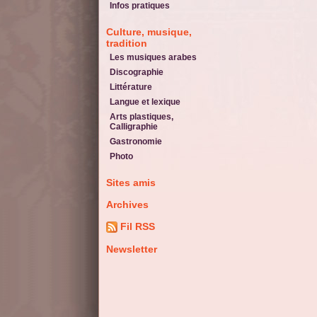
Infos pratiques
Culture, musique,
tradition
Les musiques arabes
Discographie
Littérature
Langue et lexique
Arts plastiques,
Calligraphie
Gastronomie
Photo
Sites amis
Archives
Fil RSS
Newsletter