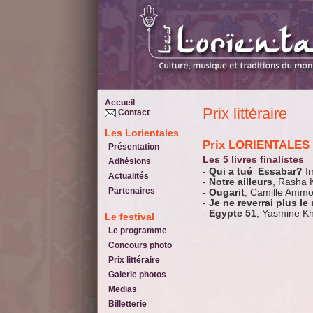
Accueil
Prix littéraire
Contact
Les Lorientales
Prix LORIENTALES
Présentation
Les 5 livres finalistes
Adhésions
-
Qui a tué Essabar?
I
Actualités
-
Notre ailleurs
, Rasha 
Partenaires
-
Ougarit
, Camille Ammo
-
Je ne reverrai plus l
-
Egypte 51
, Yasmine Kh
Le festival
Le programme
Concours photo
Prix littéraire
Galerie photos
Medias
Billetterie