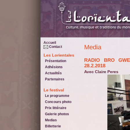
Accueil
Media
Contact
Les Lorientales
RADIO BRO GWENED_ Emission A-DU PE PAS du
Présentation
28.2.2018
Adhésions
Avec Claire Peres
Actualités
Partenaires
Le festival
Le programme
Concours photo
Prix littéraire
Galerie photos
Medias
Billetterie