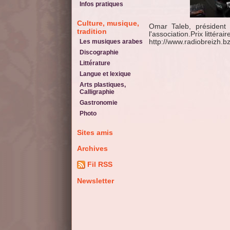
Infos pratiques
Culture, musique,
Omar Taleb, président d
tradition
l'association.Prix littérai
Les musiques arabes
http://www.radiobreizh.
Discographie
Littérature
Langue et lexique
Arts plastiques,
Calligraphie
Gastronomie
Photo
Sites amis
Archives
Fil RSS
Newsletter