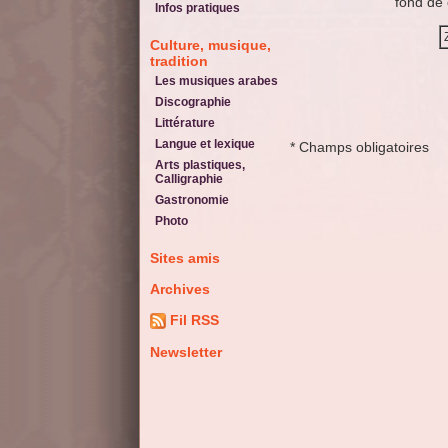
fond de 
Infos pratiques
Culture, musique,
tradition
Les musiques arabes
Discographie
Littérature
Langue et lexique
* Champs obligatoires
Arts plastiques,
Calligraphie
Gastronomie
Photo
Sites amis
Archives
Fil RSS
Newsletter