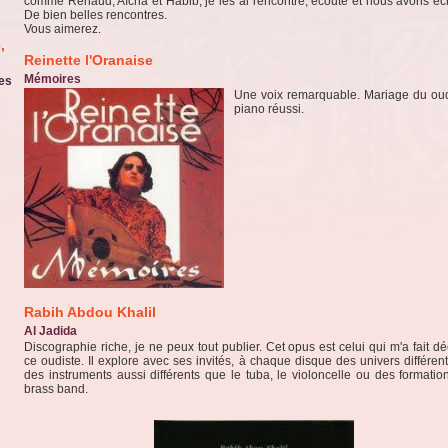
comme Renaud, Aïcha et Habib, je les ai rencontré, écouté et nous avons é
De bien belles rencontres.
Vous aimerez.
,
Reinette l'Oranaise
Mémoires
es
Une voix remarquable. Mariage du ou
piano réussi.
Rabih Abdou Khalil
Al Jadida
Discographie riche, je ne peux tout publier. Cet opus est celui qui m'a fait dé
ce oudiste. Il explore avec ses invités, à chaque disque des univers différen
des instruments aussi différents que le tuba, le violoncelle ou des formatio
brass band.