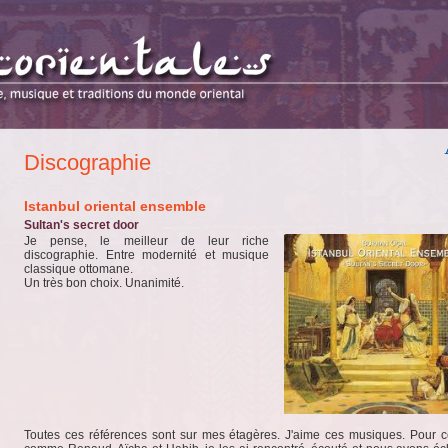
Discographie
Istanbul oriental ensemble
Sultan's secret door
Je pense, le meilleur de leur riche
discographie. Entre modernité et musique
classique ottomane.
Un très bon choix. Unanimité.
Toutes ces références sont sur mes étagères. J'aime ces musiques. Pour c