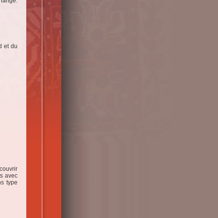
changé.
d et du
couvrir
ts avec
ns type